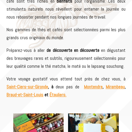
café sont très riches en
bienfaits
pour l’organisme. Ces deux
stimulants naturels nous réveillent pour entamer la journée ou
nous rebooster pendant nos longues journées de travail.
Nos gammes de thés et cafés sont sélectionnées parmi les plus
grands crus originaux du monde.
Préparez-vous à aller
de découverte en découverte
en dégustant
des breuvages rares et subtils, rigoureusement sélectionnés pour
leur qualité comme le thé matcha, le maté ou le lapsang souchong.
Votre voyage gustatif vous attend tout près de chez vous, à
S
aint-Ciers-sur-Gironde
, à
deux pas de
Montendre
,
Mirambeau
,
Braud-et-Saint-Louis
et
Étauliers
.