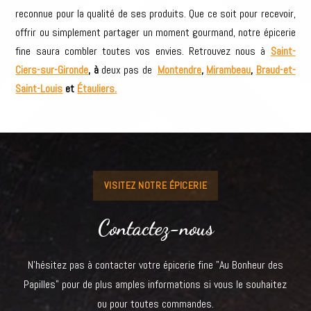
reconnue pour la qualité de ses produits. Que ce soit pour recevoir,
offrir ou simplement partager un moment gourmand, notre épicerie
fine saura combler toutes vos envies.
Retrouvez nous à
S
aint-
Ciers-sur-Gironde
, à
deux pas de
Montendre
,
Mirambeau
,
Braud-et-
Saint-Louis
et
Étauliers
.
VISITEZ NOTRE ÉPICERIE
Contactez-nous
N’hésitez pas à contacter votre épicerie fine "Au Bonheur des
Papilles" pour de plus amples informations si vous le souhaitez
ou pour toutes commandes.