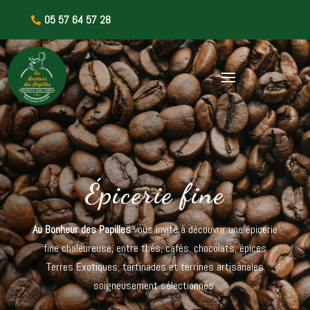
05 57 64 57 28

Épicerie fine
Au Bonheur des Papilles
vous invite à découvrir une épicerie
fine chaleureuse, entre thés, cafés, chocolats, épices
Terres Exotiques, tartinades et terrines artisanales
soigneusement sélectionnés.